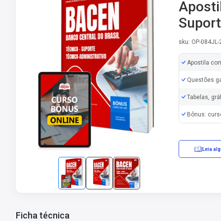
Aposti
Suport
sku: OP-084JL
Apostila co
Questões ga
Tabelas, grá
Bônus: curs
Leia al
Ficha técnica