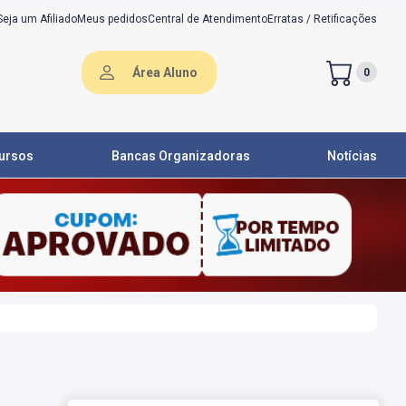
Seja um Afiliado
Meus pedidos
Central de Atendimento
Erratas / Retificações
Área Aluno
0
ursos
Bancas Organizadoras
Notícias