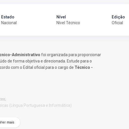
Estado
Nível
Edição
Nacional
Nível Técnico
Oficial
écnico-Administrativo
foi organizada para proporcionar
o de forma objetiva e direcionada. Estude para o
ordo com o Edital oficial para o cargo de
Técnico -
cos;
sicas (Língua Portuguesa e Informática).
 Os temas são abordados conforme o referencial adotado
Ver mais