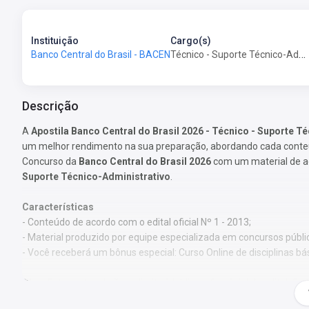
Instituição
Cargo(s)
Técnico - Suporte Técnico-Administrativo
Banco Central do Brasil - BACEN
Descrição
A
Apostila Banco Central do Brasil 2026 - Técnico - Suporte T
um melhor rendimento na sua preparação, abordando cada conteúd
Concurso da
Banco Central do Brasil 2026
com um material de ac
Suporte Técnico-Administrativo
.
Características
- Conteúdo de acordo com o edital oficial Nº 1 - 2013;
- Material produzido por equipe especializada em concursos públi
- Você receberá um bônus especial: Curso Online de disciplinas bá
Obs.:
Este material não se limita à bibliografia oficial do edital.
pelos autores, visando à clareza e à amplitude na preparação.