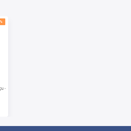
lizando uma metodologia inovadora e eficiente,
rias para alcançar seu objetivo de aprovação.
0%
l e Capacitação
u -