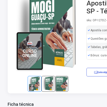
Aposti
SP - T
sku: OP-127DZ
Apostila co
Questões ga
Tabelas, grá
Bônus: curs
Leia al
Ficha técnica