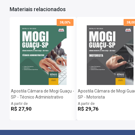
Nossos materiais são desenvolvidos com um cuidado especial, uti
Materiais relacionados
garantindo que você tenha em mãos todas as ferramentas necessá
38,00%
38,0
Mais informações sobre o concurso 2024:
Vagas:
1 vaga
Inscrições:
De 11/12/2024 a 10/01/2025
Salário:
R$ 2.710,92
Taxa de Inscrição:
R$ 75,00
Provas:
09/02/2025
Organizadora:
Instituto Nacional de Desenvolvimento Educaciona
Apostila Câmara de Mogi Guaçu -
Apostila Câmara de Mogi Guaç
SP - Técnico Administrativo
SP - Motorista
A partir de
A partir de
R$ 27,90
R$ 29,76