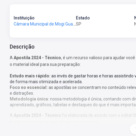
Instituição
Estado
Câmara Municipal de Mogi Guaçu - SP - Câmara de Mogi Guaçu - SP
SP
Descrição
A
Apostila 2024 - Técnico
, é um recurso valioso para ajudar você
o material ideal para sua preparação:
Estudo mais rápido:
ao invés de gastar horas e horas assistindo
de forma mais otimizada e acelerada.
Foco no essencial:
as apostilas se concentram no conteúdo rele
e distrações.
Metodologia única:
nossa metodologia é única, contando com di
aprendizado, gráficos, tabelas e destaques do que é mais importa
A
Apostila 2024 - Técnico
foi elaborada de acordo com o edital 
matéria e com larga experiência em concursos.
O que você vai receber: