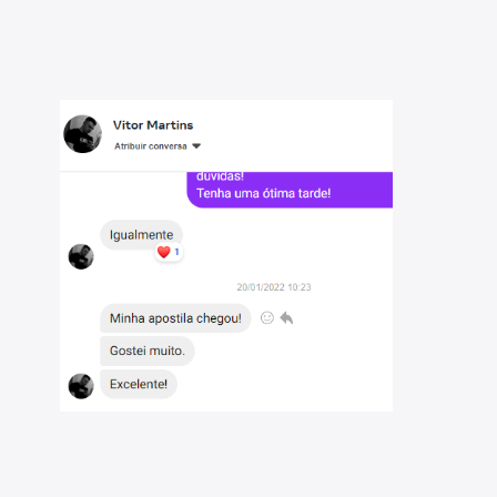
ria para uma preparação eficiente;
il da prova, para reforçar o aprendizado;
ara facilitar a compreensão dos tópicos mais complexos;
detalhes abaixo), para complementar sua preparação.
idade e aproveitar ao máximo este material. São
gico matemático, matemática e direito constitucional.
blicos do Brasil e seremos sua parceira ideal na jornada
rcado de recursos didáticos, comprometidos com a
a otimizar sua preparação.
reas, e temos um compromisso sólido em democratizar o
tecnologia para transformar vidas, e estamos aqui