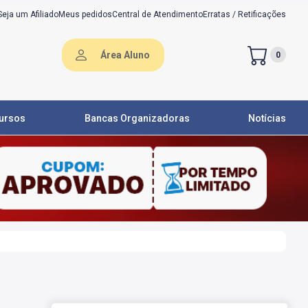
Seja um Afiliado
Meus pedidos
Central de Atendimento
Erratas / Retificações
Área Aluno
0
ursos
Bancas Organizadoras
Notícias