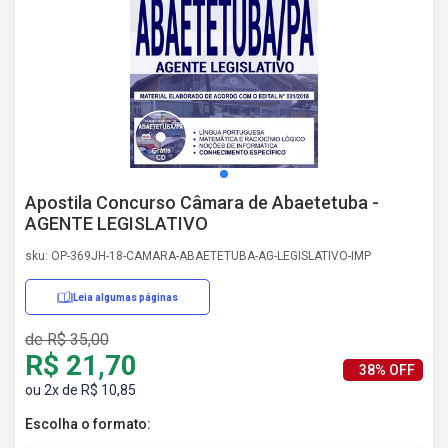
AS
NHO
AS
ÇÃO
EGA
L DE
IMENTO
CA DE
Apostila Concurso Câmara de Abaetetuba -
 E
AGENTE LEGISLATIVO
UÇÕES
DOS
sku: OP-369JH-18-CAMARA-ABAETETUBA-AG-LEGISLATIVO-IMP
IROS
Leia algumas páginas
de R$ 35,00
R$ 21,70
38% OFF
ou 2x de R$ 10,85
Escolha o formato: