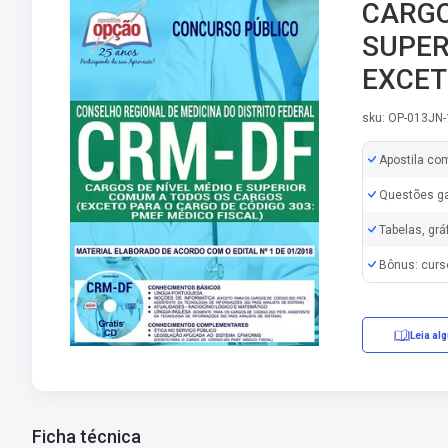
CARGO
SUPER
EXCET
sku: OP-013JN
Apostila co
Questões ga
Tabelas, grá
Bônus: curs
Leia al
Ficha técnica