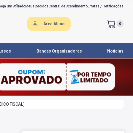
Seja um Afiliado
Meus pedidos
Central de Atendimento
Erratas / Retificações
Área Aluno
0
ursos
Bancas Organizadoras
Notícias
DICO FISCAL)