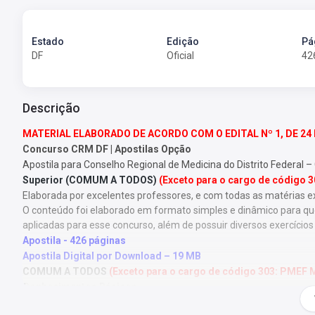
Estado
Edição
Pá
DF
Oficial
42
Descrição
MATERIAL ELABORADO DE ACORDO COM O EDITAL Nº 1, DE 24 
Concurso CRM DF | Apostilas Opção
Apostila para Conselho Regional de Medicina do Distrito Federal 
Superior (COMUM A TODOS)
(Exceto para o cargo de código 
Elaborada por excelentes professores, e com todas as matérias e
O conteúdo foi elaborado em formato simples e dinâmico para que 
aplicadas para esse concurso, além de possuir diversos exercícios
Apostila - 426 páginas
Apostila Digital por Download – 19 MB
COMUM A TODOS
(Exceto para o cargo de código 303: PMEF M
Conhecimentos Básicos
- Língua Portuguesa