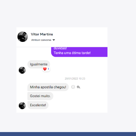
TE Assistente da Tecnologia de Informações 302: PAES
stente da Tecnologia de Informações 302: PAES Analista
 de código 303: PMEF Médico Fiscal)