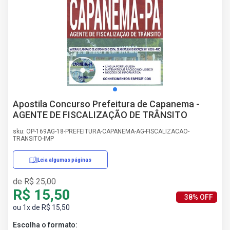
AS
NHO
AS
ÇÃO
EGA
L DE
IMENTO
CA DE
Apostila Concurso Prefeitura de Capanema -
 E
AGENTE DE FISCALIZAÇÃO DE TRÂNSITO
UÇÕES
DOS
sku: OP-169AG-18-PREFEITURA-CAPANEMA-AG-FISCALIZACAO-
TRANSITO-IMP
IROS
Leia algumas páginas
de R$ 25,00
R$ 15,50
38% OFF
ou 1x de R$ 15,50
Escolha o formato: