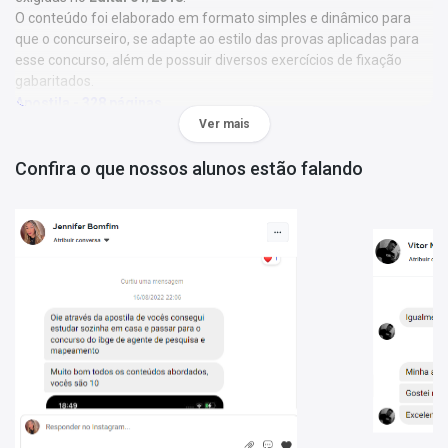
O conteúdo foi elaborado em formato simples e dinâmico para
que o concurseiro, se adapte ao estilo das provas aplicadas para
esse concurso, além de possuir diversos exercícios de fixação
gabaritados.
Apostila - 328 páginas
Apostila Digital por Download – 14 MB
Ver mais
- Língua Portuguesa
Confira o que nossos alunos estão falando
- Matemática e Raciocínio Lógico
- Noções de Informática
Conhecimentos Específicos