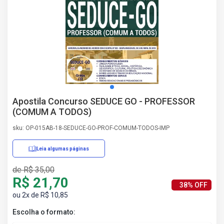
AS
NHO
AS
ÇÃO
EGA
L DE
IMENTO
CA DE
Apostila Concurso SEDUCE GO - PROFESSOR
 E
(COMUM A TODOS)
UÇÕES
DOS
sku: OP-015AB-18-SEDUCE-GO-PROF-COMUM-TODOS-IMP
IROS
Leia algumas páginas
de R$ 35,00
R$ 21,70
38% OFF
ou 2x de R$ 10,85
Escolha o formato: