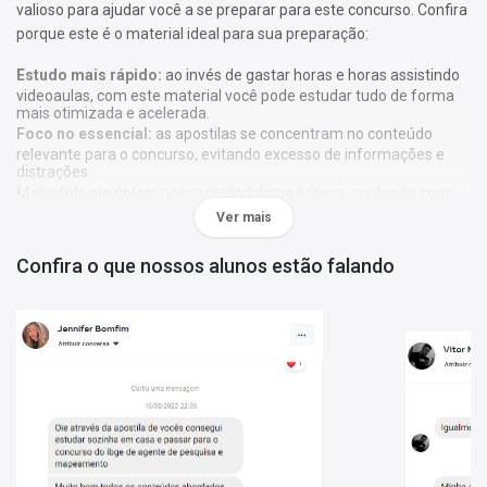
valioso para ajudar você a se preparar para este concurso. Confira
porque este é o material ideal para sua preparação:
Estudo mais rápido:
ao invés de gastar horas e horas assistindo
videoaulas, com este material você pode estudar tudo de forma
mais otimizada e acelerada.
Foco no essencial:
as apostilas se concentram no conteúdo
relevante para o concurso, evitando excesso de informações e
distrações.
Metodologia única:
nossa metodologia é única, contando com
diversos recursos de aprendizagem que irão acelerar seu
Ver mais
aprendizado, gráficos, tabelas e destaques do que é mais
importante e conteúdo direto ao ponto.
Confira o que nossos alunos estão falando
A
Apostila Conselho Regional dos Representantes Comerciais
no Estado do Rio Grande do Sul 2025 - Fiscal
foi elaborada de
acordo com o edital 1/2025, por professores especializados em
cada matéria e com larga experiência em concursos.
Atenção:
As apostilas não seguem, obrigatoriamente, a
bibliografia indicada no edital. Os conteúdos são tratados com
base em referências teóricas amplas e na experiência dos
autores responsáveis pela elaboração do material.