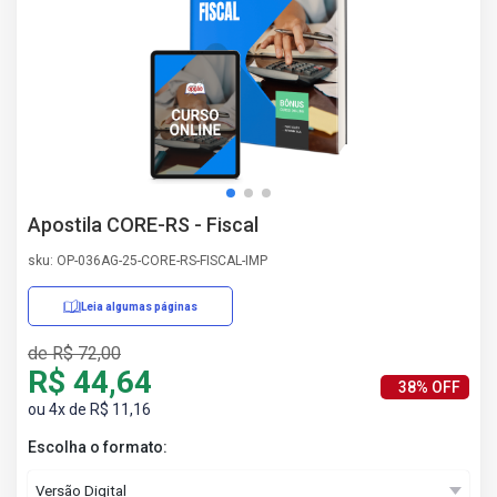
AS
NHO
AS
ÇÃO
EGA
L DE
IMENTO
CA DE
Apostila CORE-RS - Fiscal
 E
UÇÕES
sku: OP-036AG-25-CORE-RS-FISCAL-IMP
DOS
IROS
Leia algumas páginas
de R$ 72,00
R$ 44,64
38% OFF
ou 4x de R$ 11,16
Escolha o formato: