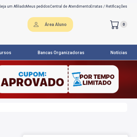
Seja um Afiliado
Meus pedidos
Central de Atendimento
Erratas / Retificações
Área Aluno
0
ursos
Bancas Organizadoras
Notícias