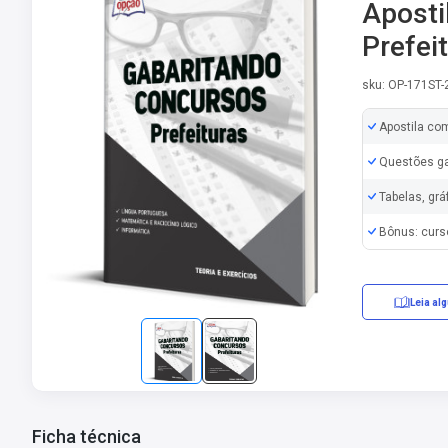
Aposti
Prefei
sku: OP-171ST
Apostila co
Questões ga
Tabelas, grá
Bônus: curs
Leia al
Ficha técnica