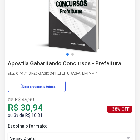
AS
NHO
AS
ÇÃO
EGA
L DE
IMENTO
CA DE
Apostila Gabaritando Concursos - Prefeitura
 E
UÇÕES
sku: OP-171ST-23-BASICO-PREFEITURAS-ATEMP-IMP
DOS
IROS
Leia algumas páginas
de R$ 49,90
R$ 30,94
38% OFF
ou 3x de R$ 10,31
Escolha o formato: