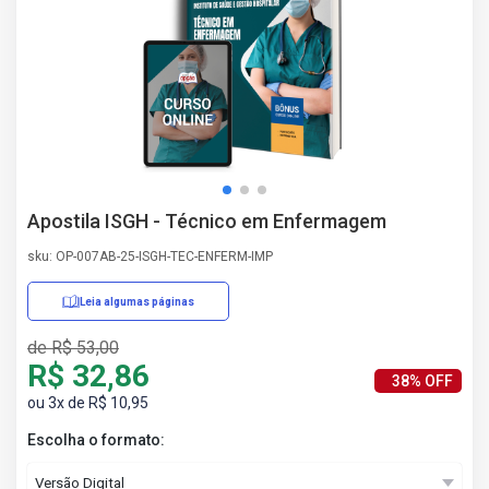
AS
NHO
AS
ÇÃO
EGA
L DE
IMENTO
CA DE
Apostila ISGH - Técnico em Enfermagem
 E
UÇÕES
sku: OP-007AB-25-ISGH-TEC-ENFERM-IMP
DOS
IROS
Leia algumas páginas
de R$ 53,00
R$ 32,86
38% OFF
ou 3x de R$ 10,95
Escolha o formato: