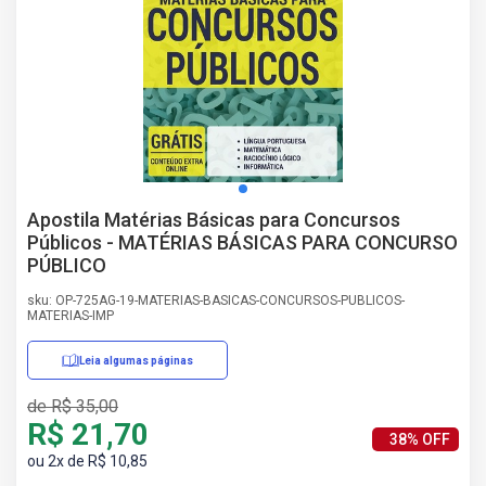
AS
NHO
AS
ÇÃO
EGA
L DE
IMENTO
CA DE
Apostila Matérias Básicas para Concursos
 E
Públicos - MATÉRIAS BÁSICAS PARA CONCURSO
UÇÕES
PÚBLICO
DOS
IROS
sku: OP-725AG-19-MATERIAS-BASICAS-CONCURSOS-PUBLICOS-
MATERIAS-IMP
Leia algumas páginas
de R$ 35,00
R$ 21,70
38% OFF
ou 2x de R$ 10,85