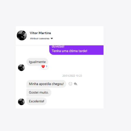
 Os temas são abordados conforme o referencial adotado
: