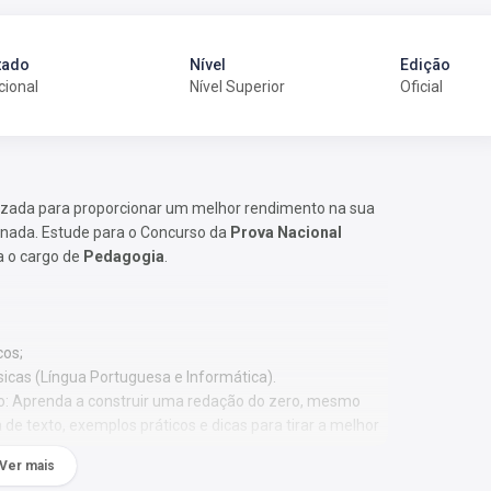
tado
Nível
Edição
cional
Nível Superior
Oficial
izada para proporcionar um melhor rendimento na sua
onada. Estude para o Concurso da
Prova Nacional
a o cargo de
Pedagogia
.
cos;
sicas (Língua Portuguesa e Informática).
o: Aprenda a construir uma redação do zero, mesmo
de texto, exemplos práticos e dicas para tirar a melhor
Ver mais