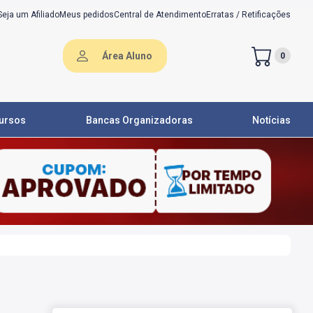
Seja um Afiliado
Meus pedidos
Central de Atendimento
Erratas / Retificações
Área Aluno
0
ursos
Bancas Organizadoras
Notícias