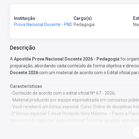
Instituição
Cargo(s)
Es
Prova Nacional Docente - PND
Pedagogia
Na
Descrição
A
Apostila Prova Nacional Docente 2026 - Pedagogia
foi organ
preparação, abordando cada conteúdo de forma objetiva e direci
Docente 2026
com um material de acordo com o Edital oficial par
Características
- Conteúdo de acordo com o edital oficial Nº 67 - 2026;
- Material produzido por equipe especializada em concursos públi
- Você receberá um bônus especial: Curso Online de disciplinas bá
-2° Bônus especial: E-book Redação Nota Máxima — Passo a Pass
que você não saiba por onde começar! Técnicas simples, estrutura 
nota.