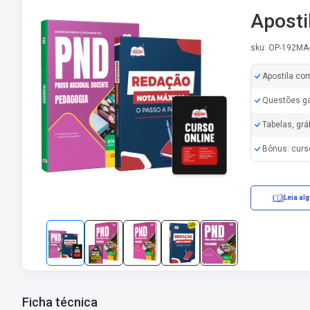
Aposti
sku: OP-192MA
Apostila co
Questões ga
Tabelas, grá
Bônus: curs
Leia al
Ficha técnica