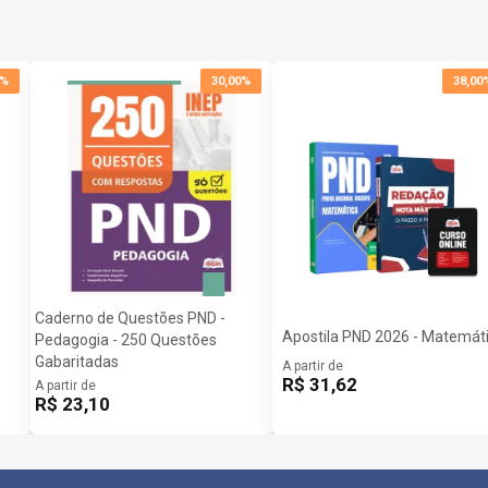
0%
30,00%
38,00
Caderno de Questões PND -
Apostila PND 2026 - Matemát
0
Pedagogia - 250 Questões
Gabaritadas
A partir de
R$ 31,62
A partir de
R$ 23,10