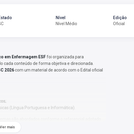
Estado
Nível
Edição
SC
Nível Médio
Oficial
nico em Enfermagem ESF
foi organizada para
 cada conteúdo de forma objetiva e direcionada.
SC 2026
com um material de acordo com o Edital oficial
cos;
sicas (Língua Portuguesa e Informática).
 Os temas são abordados conforme o referencial adotado
Ver mais