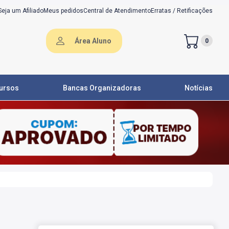
Seja um Afiliado
Meus pedidos
Central de Atendimento
Erratas / Retificações
Área Aluno
0
ursos
Bancas Organizadoras
Notícias