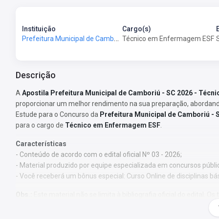
Instituição
Cargo(s)
Prefeitura Municipal de Camboriú - SC - Prefeitura de Camboriú - SC
Técnico em Enfermagem ESF
Descrição
A
Apostila Prefeitura Municipal de Camboriú - SC 2026 - Téc
proporcionar um melhor rendimento na sua preparação, abordando
Estude para o Concurso da
Prefeitura Municipal de Camboriú - 
para o cargo de
Técnico em Enfermagem ESF
.
Características
- Conteúdo de acordo com o edital oficial Nº 03 - 2026;
- Material produzido por equipe especializada em concursos públi
- Você receberá um bônus especial: Curso Online de disciplinas bá
Obs.:
Este material não se limita à bibliografia oficial do edital.
pelos autores, visando à clareza e à amplitude na preparação.