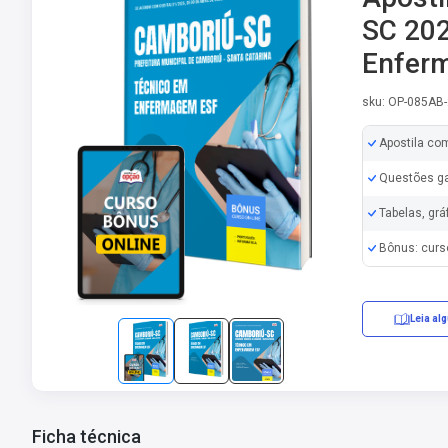
SC 202
Enfer
sku: OP-085AB
Apostila co
Questões ga
Tabelas, grá
Bônus: curs
Leia al
Ficha técnica