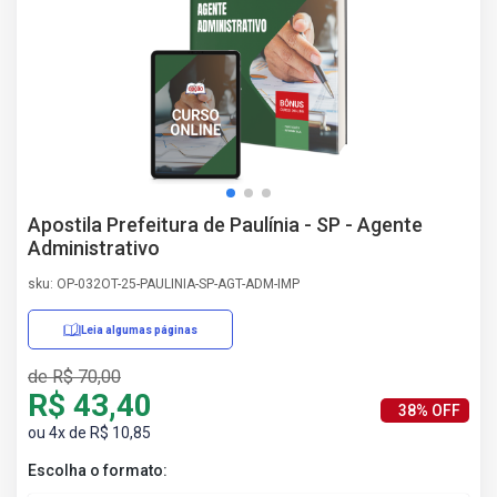
AS
NHO
AS
ÇÃO
EGA
L DE
IMENTO
CA DE
Apostila Prefeitura de Paulínia - SP - Agente
 E
Administrativo
UÇÕES
DOS
sku: OP-032OT-25-PAULINIA-SP-AGT-ADM-IMP
IROS
Leia algumas páginas
de R$ 70,00
R$ 43,40
38% OFF
ou 4x de R$ 10,85
Escolha o formato: