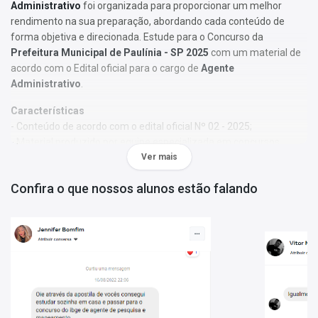
Administrativo
foi organizada para proporcionar um melhor
rendimento na sua preparação, abordando cada conteúdo de
forma objetiva e direcionada. Estude para o Concurso da
Prefeitura Municipal de Paulínia - SP 2025
com um material de
acordo com o Edital oficial para o cargo de
Agente
Administrativo
.
Características
- Conteúdo de acordo com o edital oficial Nº 02 - 2025;
- Material produzido por equipe especializada em concursos
públicos;
Ver mais
- Você receberá um bônus especial: Curso Online de disciplinas
Confira o que nossos alunos estão falando
básicas (Língua Portuguesa e Informática).
Obs.:
Este material não se limita à bibliografia oficial do edital. Os
temas são abordados conforme o referencial adotado pelos
autores, visando à clareza e à amplitude na preparação.
Matérias da Apostila:
Língua Portuguesa
Matemática e Raciocínio Lógico
Noções de Informática