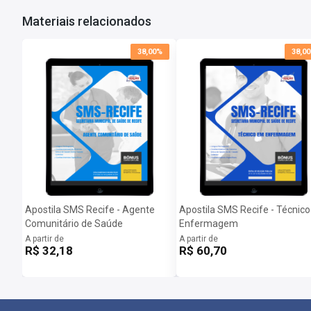
Inscrições:
De 16/01/2024 a 20/02/2024
Materiais relacionados
Salário:
R$ 2.424,00
Taxa de Inscrição:
R$ 75,00
Provas:
10/03/2024
38,00%
38,0
Organizadora:
IBADE
Apostila SMS Recife - Agente
Apostila SMS Recife - Técnico
Comunitário de Saúde
Enfermagem
A partir de
A partir de
R$ 32,18
R$ 60,70