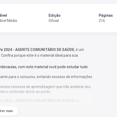
Nível
Edição
Páginas
Nível Médio
Oficial
216
ecife 2024 - AGENTE COMUNITÁRIO DE SAÚDE
, é um
 Confira porque este é o material ideal para sua
 videoaulas, com este material você pode estudar tudo
vante para o concurso, evitando excesso de informações
versos recursos de aprendizagem que irão acelerar seu
nte e conteúdo direto ao ponto.
ecife 2024 - AGENTE COMUNITÁRIO DE SAÚDE
foi
ializados em cada matéria e com larga experiência em
Ver mais