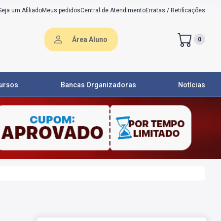
Seja um Afiliado
Meus pedidos
Central de Atendimento
Erratas / Retificações
Área Aluno
0
ursos
Bancas Organizadoras
Notícias