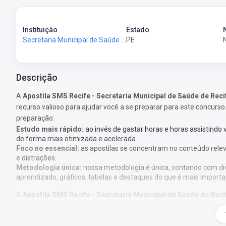
Instituição
Estado
Secretaria Municipal de Saúde de Recife no Estado de Pernambuco - SMS-Recife-PE
PE
Descrição
A
Apostila SMS Recife - Secretaria Municipal de Saúde de R
recurso valioso para ajudar você a se preparar para este concurso.
preparação:
Estudo mais rápido:
ao invés de gastar horas e horas assistindo
de forma mais otimizada e acelerada.
Foco no essencial:
as apostilas se concentram no conteúdo rele
e distrações.
Metodologia única:
nossa metodologia é única, contando com di
aprendizado, gráficos, tabelas e destaques do que é mais importa
A
Apostila SMS Recife - Secretaria Municipal de Saúde de R
elaborada de acordo com o edital 01/2024, por professores espec
concursos.