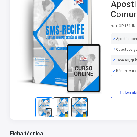
Aposti
Comuni
sku: OP-151JN
Apostila co
Questões ga
Tabelas, grá
Bônus: curs
Leia al
Ficha técnica