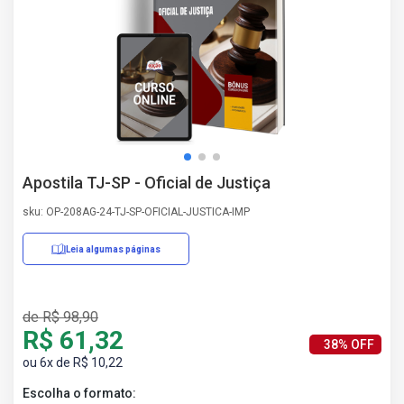
AS
NHO
AS
ÇÃO
EGA
L DE
IMENTO
CA DE
Apostila TJ-SP - Oficial de Justiça
 E
UÇÕES
sku: OP-208AG-24-TJ-SP-OFICIAL-JUSTICA-IMP
DOS
IROS
Leia algumas páginas
Erratas/Retificações
de R$ 98,90
R$ 61,32
38% OFF
ou 6x de R$ 10,22
Escolha o formato: