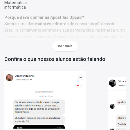
Matemática
Informática
Porque devo confiar na Apostilas Opção?
Somos uma das
maiores editoras
de concursos públicos do
Brasil, e certamente seremos a sua parceira ideal na jornada rumo
ao sucesso nos concursos. Nossa empresa é líder no mercado de
materiais didáticos, oferecendo recursos de qualidade e
Ver mais
excelência para impulsionar o seu aprendizado. Com professores
renomados e um compromisso inabalável em democratizar o
Confira o que nossos alunos estão falando
acesso ao conhecimento, nós estamos aqui para transformar
vidas por meio da educação e tecnologia. Nossas apostilas
inovadoras são cuidadosamente elaboradas para oferecer uma
preparação completa e eficiente, proporcionando a você as
ferramentas necessárias para alcançar o seu objetivo.
Mais informações sobre o concurso TJ-SP 2024:
Vagas:
60 vagas
Inscrições:
De 05/09/2024 a 14/10/2024
Salário:
R$ 9.157,82
Taxa de Inscrição:
R$ 96,00
Provas:
15/12/2024