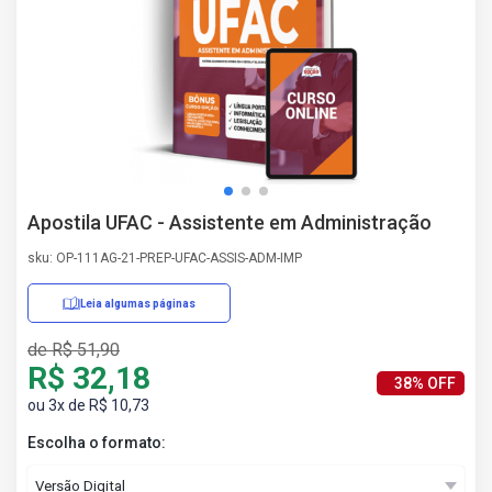
AS
NHO
AS
ÇÃO
EGA
L DE
IMENTO
CA DE
Apostila UFAC - Assistente em Administração
 E
UÇÕES
sku: OP-111AG-21-PREP-UFAC-ASSIS-ADM-IMP
DOS
IROS
Leia algumas páginas
de R$ 51,90
R$ 32,18
38% OFF
ou 3x de R$ 10,73
Escolha o formato: