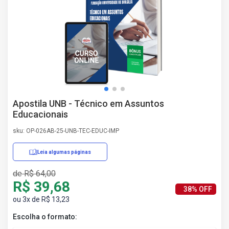
AS
NHO
AS
ÇÃO
EGA
L DE
IMENTO
CA DE
Apostila UNB - Técnico em Assuntos
 E
Educacionais
UÇÕES
DOS
sku: OP-026AB-25-UNB-TEC-EDUC-IMP
IROS
Leia algumas páginas
de R$ 64,00
R$ 39,68
38% OFF
ou 3x de R$ 13,23
Escolha o formato: