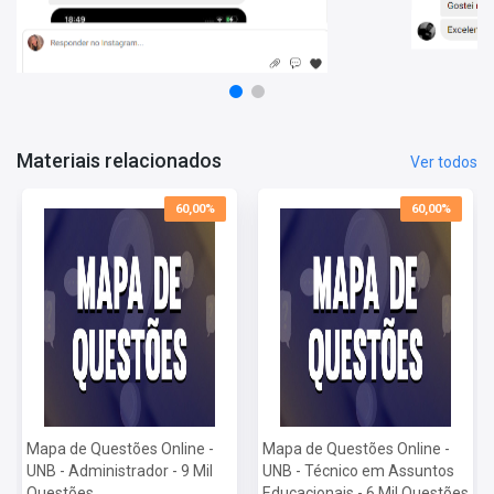
Mais informações sobre o concurso Universidade de Brasília
2025:
Vagas:
48 vagas
Inscrições:
De 11/04/2025 a 30/04/2025
Salário:
R$ 4.967,04
Materiais relacionados
Ver todos
Taxa de Inscrição:
R$ 112,30
Provas:
29/06/2025
60,00%
60,00%
Organizadora:
Mapa de Questões Online -
Mapa de Questões Online -
UNB - Administrador - 9 Mil
UNB - Técnico em Assuntos
Questões
Educacionais - 6 Mil Questões