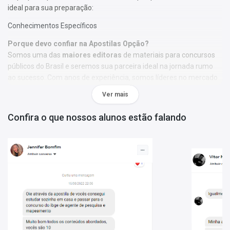
ideal para sua preparação:
Conhecimentos Específicos
Porque devo confiar na Apostilas Opção?
Somos uma das
maiores editoras
de materiais para concursos
públicos do Brasil e seremos sua parceira ideal na jornada rumo
ao sucesso. Com anos de experiência, somos líderes no mercado
de recursos didáticos, comprometidos com a excelência e a
Ver mais
qualidade, oferecendo tudo o que você precisa para otimizar sua
preparação.
Confira o que nossos alunos estão falando
Nosso time é composto por professores especialistas em suas
áreas, e temos um compromisso sólido em democratizar o
acesso ao conhecimento. Acreditamos no poder da educação e
da tecnologia para transformar vidas, e estamos aqui para apoiar
você em cada etapa dessa caminhada.
Nossos materiais são desenvolvidos com um cuidado especial,
utilizando uma metodologia inovadora e eficiente, garantindo que
você tenha em mãos todas as ferramentas necessárias para
alcançar seu objetivo de aprovação.