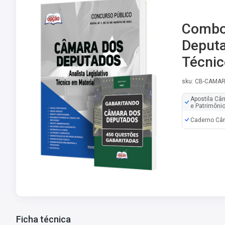
Combo
Deputa
Técnic
sku: CB-CAMAR
Apostila Câm
e Patrimôni
Caderno Câm
Ficha técnica