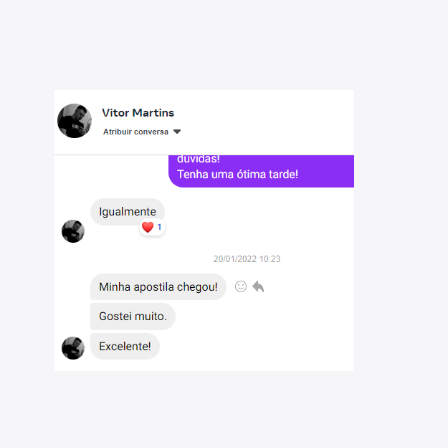
alista Legislativo - Técnico em Material e
sos públicos;
023: