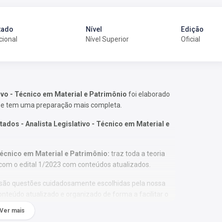
tado
Nível
Edição
cional
Nível Superior
Oficial
vo - Técnico em Material e Patrimônio
foi elaborado
 e tem uma preparação mais completa.
s - Analista Legislativo - Técnico em Material e
Técnico em Material e Patrimônio:
traz toda a teoria
 com o edital 1/2023 com conteúdos atualizados.
são questões cuidadosamente escolhidas pela nossa
onteúdo atualizado e organizado de forma a facilitar o
Ver mais