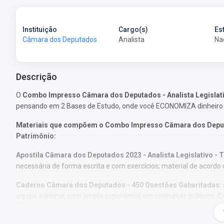
Instituição
Cargo(s)
Es
Câmara dos Deputados
Analista
Na
Descrição
O
Combo Impresso Câmara dos Deputados - Analista Legislati
pensando em 2 Bases de Estudo, onde você ECONOMIZA dinheiro
Materiais que compõem o Combo Impresso Câmara dos Deputado
Patrimônio:
Apostila Câmara dos Deputados 2023 - Analista Legislativo - 
necessária de forma escrita e com exercícios; material de acordo
Caderno Câmara dos Deputados - 450 Questões Gabaritadas:
equipe editorial, com ampla experiência em concursos públicos. C
treinamento do candidato.