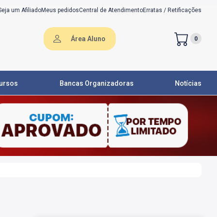
Seja um Afiliado
Meus pedidos
Central de Atendimento
Erratas / Retificações
Área Aluno
0
ursos
Bancas Organizadoras
Notícias