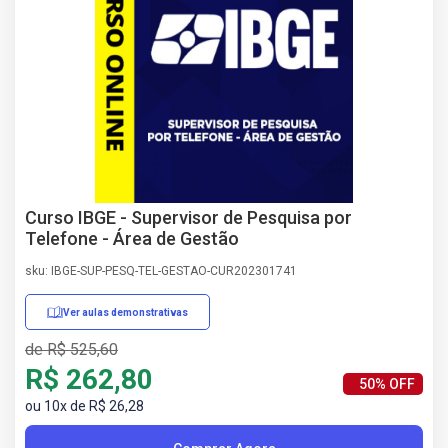
AS
NHO
AS
ÇÃO
EGA
L DE
IMENTO
CA DE
 E
Curso IBGE - Supervisor de Pesquisa por
UÇÕES
Telefone - Área de Gestão
DOS
sku: IBGE-SUP-PESQ-TEL-GESTAO-CUR202301741
IROS
Ver aulas demonstrativas
de R$ 525,60
R$ 262,80
50% OFF
ou 10x de R$ 26,28