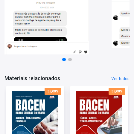
provas, direcionando seu foco de estudo para áreas de maior
relevância;
• Mediante a resolução das questões, você também terá a
capacidade de avaliar seu progresso por matéria e tópico,
permitindo um redirecionamento estratégico de seus estudos
para as áreas que necessitam maior dedicação;
Estes são apenas alguns dos benefícios em adquirir o
Mapa de
Questões - Bacen - Analista - Tecnologia da Informação
.
Aproveite o super desconto!
Tempo de Acesso:
365 dias
Materiais relacionados
Ver todos
38,00%
38,00%