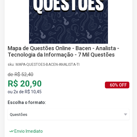
AS
NHO
AS
ÇÃO
EGA
L DE
Mapa de Questões Online - Bacen - Analista -
IMENTO
Tecnologia da Informação - 7 Mil Questões
CA DE
 E
sku: MAPA-QUESTOES-BACEN-ANALISTA-TI
UÇÕES
de R$ 52,40
DOS
R$ 20,90
IROS
60% OFF
ou 2x de R$ 10,45
Escolha o formato:
Envio Imediato