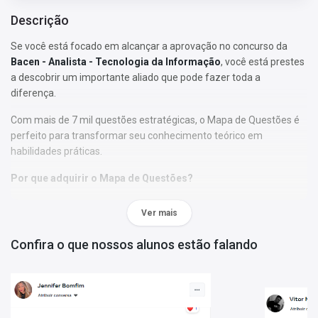
Descrição
Se você está focado em alcançar a aprovação no concurso da
Bacen - Analista - Tecnologia da Informação
, você está prestes
a descobrir um importante aliado que pode fazer toda a
diferença.
Com mais de 7 mil questões estratégicas, o Mapa de Questões é
perfeito para transformar seu conhecimento teórico em
habilidades práticas.
Por que adquirir o Mapa de Questões?
• As questões foram selecionadas de acordo com os tópicos do
Ver mais
edital;
• Nossa abordagem permitirá que você se familiarize com o
Confira o que nossos alunos estão falando
formato, a estrutura e o estilo das perguntas elaboradas pela
banca examinadora de seu concurso, assim como de bancas
similares;
• Ao abordar um volume substancial de questões, você estará
apto a identificar os assuntos que têm maior recorrência nas