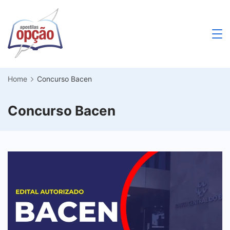
Skip
to
content
Apostilas
Opção
Home
Concurso Bacen
Concurso Bacen