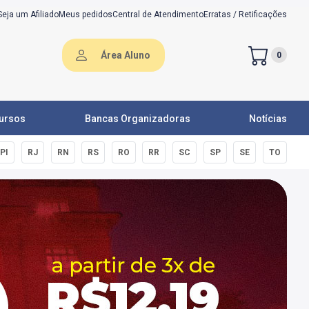
Seja um Afiliado
Meus pedidos
Central de Atendimento
Erratas / Retificações
Área Aluno
0
ursos
Bancas Organizadoras
Notícias
PI
RJ
RN
RS
RO
RR
SC
SP
SE
TO