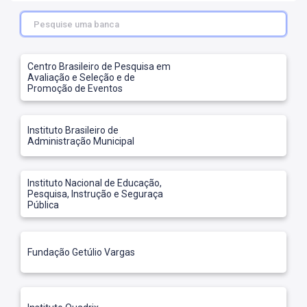
AS
NHO
AS
Centro Brasileiro de Pesquisa em
ÇÃO
Avaliação e Seleção e de
EGA
Promoção de Eventos
L DE
IMENTO
Instituto Brasileiro de
CA DE
Administração Municipal
 E
UÇÕES
DOS
Instituto Nacional de Educação,
IROS
Pesquisa, Instrução e Seguraça
Pública
Fundação Getúlio Vargas