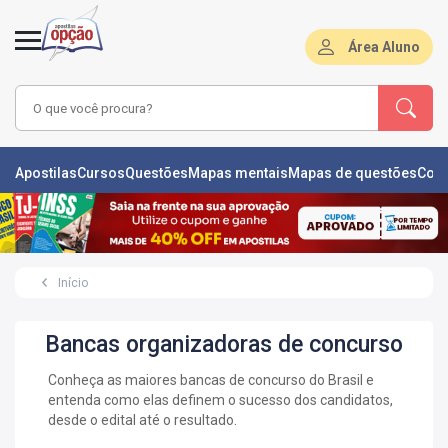
Área Aluno
LAS
Apostilas
Cursos
Questões
Mapas mentais
Mapas de questões
Con
ÕES
L
Início
DE
ÕES
Bancas organizadoras de concurso
RSOS
Conheça as maiores bancas de concurso do Brasil e
S
entenda como elas definem o sucesso dos candidatos,
IZADORAS
desde o edital até o resultado.