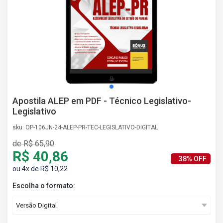
AS
NHO
AS
ÇÃO
EGA
L DE
IMENTO
CA DE
Apostila ALEP em PDF - Técnico Legislativo-
 E
Legislativo
UÇÕES
DOS
sku: OP-106JN-24-ALEP-PR-TEC-LEGISLATIVO-DIGITAL
IROS
de R$ 65,90
R$ 40,86
38% OFF
ou 4x de R$ 10,22
Escolha o formato: