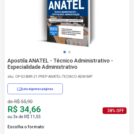
AS
NHO
AS
ÇÃO
EGA
L DE
IMENTO
CA DE
Apostila ANATEL - Técnico Administrativo -
 E
Especialidade Administrativo
UÇÕES
DOS
sku: OP-024MR-21-PREP-ANATEL-TECNICO-ADM-IMP
IROS
Leia algumas páginas
de R$ 55,90
R$ 34,66
38% OFF
ou 3x de R$ 11,55
Escolha o formato: