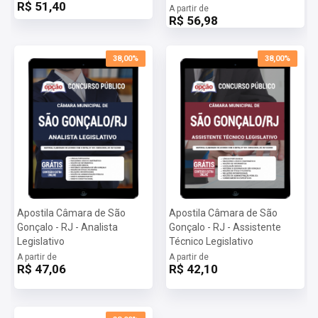
R$ 51,40
A partir de
Assim que o pagamento for confirmado, você receberá um e-mail
R$ 56,98
com as informações para baixar a apostila digital.
Importante: caso a apostila esteja em PRÉ-VENDA o arquivo
somente será liberado na data informada no site.
38,00%
38,00%
Apostila Câmara de São
Apostila Câmara de São
Gonçalo - RJ - Analista
Gonçalo - RJ - Assistente
Legislativo
Técnico Legislativo
A partir de
A partir de
R$ 47,06
R$ 42,10