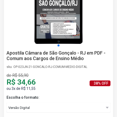
AS
NHO
AS
ÇÃO
EGA
L DE
IMENTO
CA DE
Apostila Câmara de São Gonçalo - RJ em PDF -
 E
Comum aos Cargos de Ensino Médio
UÇÕES
DOS
sku: OP-023JN-21-GONCALO-RJ-COMUM-MEDIO-DIGITAL
IROS
de R$ 55,90
R$ 34,66
38% OFF
ou 3x de R$ 11,55
Escolha o formato: