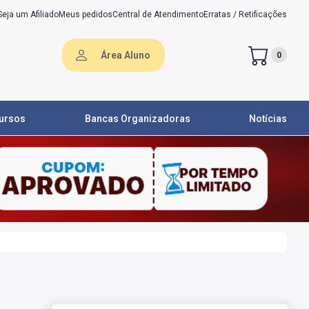
Seja um Afiliado
Meus pedidos
Central de Atendimento
Erratas / Retificações
Área Aluno
0
ursos
Bancas Organizadoras
Notícias