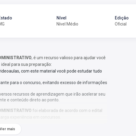
Estado
Nível
Edição
MG
Nível Médio
Oficial
ADMINISTRATIVO
, é um recurso valioso para ajudar você
l ideal para sua preparação:
 videoaulas, com este material você pode estudar tudo
vante para o concurso, evitando excesso de informações
versos recursos de aprendizagem que irão acelerar seu
nte e conteúdo direto ao ponto.
ADMINISTRATIVO
foi elaborada de acordo com o edital
larga experiência em concursos.
Ver mais
ação;