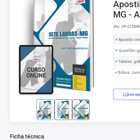
Aposti
MG - A
sku: OP-223MA
Apostila co
Questões ga
Tabelas, grá
Bônus: curs
Leia al
Ficha técnica