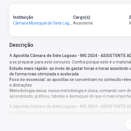
Instituição
Cargo(s)
Câmara Municipal de Sete Lagoas - MG - Câmara de Sete Lagoas - MG
Assistente
Descrição
A
Apostila Câmara de Sete Lagoas - MG 2024 - ASSISTENTE 
a se preparar para este concurso. Confira porque este é o materia
Estudo mais rápido:
ao invés de gastar horas e horas assistindo
de forma mais otimizada e acelerada.
Foco no essencial:
as apostilas se concentram no conteúdo rele
e distrações.
Metodologia única:
nossa metodologia é única, contando com di
aprendizado, gráficos, tabelas e destaques do que é mais importa
A
Apostila Câmara de Sete Lagoas - MG 2024 - ASSISTENTE 
01/2024, por professores especializados em cada matéria e com 
O que você vai receber:
Apostila com todo o conteúdo teórico necessário para sua prepar
Questões gabaritadas de acordo com o perfil da sua prova;