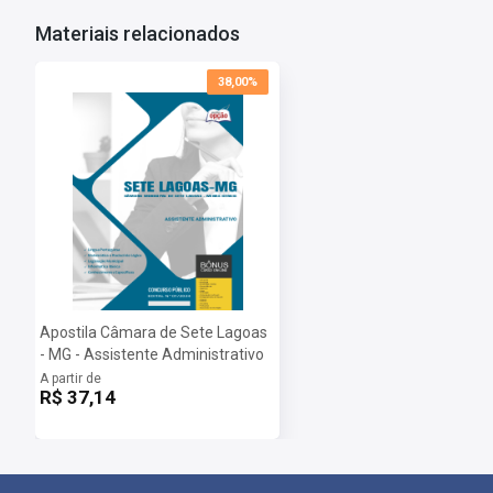
Salário:
R$ 2.043,23
Materiais relacionados
Taxa de Inscrição:
R$ 50,00
Provas:
29/09/2024
38,00%
Organizadora:
Fundep
Apostila Câmara de Sete Lagoas
- MG - Assistente Administrativo
A partir de
R$ 37,14