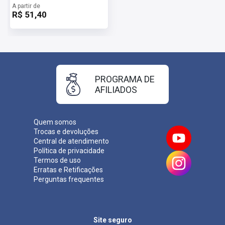
com as informações para baixar a apostila digital.
A partir de
R$ 51,40
Importante: caso a apostila esteja em PRÉ-VENDA o arquivo
somente será liberado na data informada no site.
PROGRAMA DE
AFILIADOS
Quem somos
Trocas e devoluções
Central de atendimento
Política de privacidade
Termos de uso
Erratas e Retificações
Perguntas frequentes
Site seguro