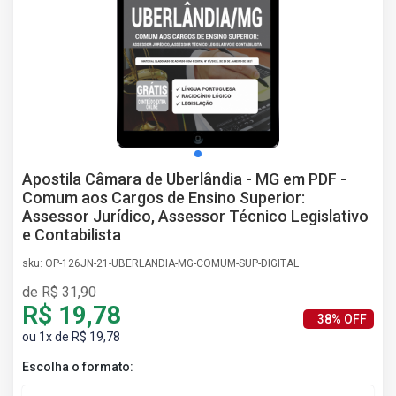
AS
NHO
AS
ÇÃO
EGA
L DE
IMENTO
CA DE
Apostila Câmara de Uberlândia - MG em PDF -
 E
Comum aos Cargos de Ensino Superior:
UÇÕES
Assessor Jurídico, Assessor Técnico Legislativo
DOS
e Contabilista
IROS
sku: OP-126JN-21-UBERLANDIA-MG-COMUM-SUP-DIGITAL
de R$ 31,90
R$ 19,78
38% OFF
ou 1x de R$ 19,78
Escolha o formato: