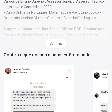
Cargos de Ensino Superior: Assessor Jurídico, Assessor Técnico
Legislativo e Contabilista 2022;
- Curso Online de Português, Matemática e Raciocínio Lógico -
Ortografia, Mínimo Múltiplo Comum e Associações Lógicas.
A
Apostila Câmara de Uberlândia - MG em PDF - Comum aos
Cargos de Ensino Superior: Assessor Jurídico, Assessor
Técnico Legislativo e Contabilista 2022
foi elaborada de acordo
Ver mais
com o Edital 01, por professores especializados em cada matéria
e com larga experiência em concursos.
Confira o que nossos alunos estão falando
O conteúdo foi organizado, visando uma fácil assimilação do
conteúdo e, assim, uma melhor otimização no tempo de
aprendizagem.
Características:
- Material Digital em PDF;
- Possui exercícios de fixação gabaritados;
- Conteúdo completo, de acordo com o Edital 01;
- Estude pelo computador, tablet e smartphone;
- Arquivo em PDF liberado para impressão.