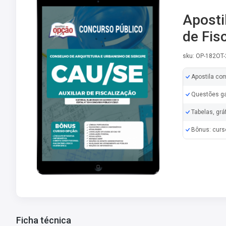
Aposti
de Fis
sku: OP-182OT
Apostila co
Questões ga
Tabelas, grá
Bônus: curs
Ficha técnica