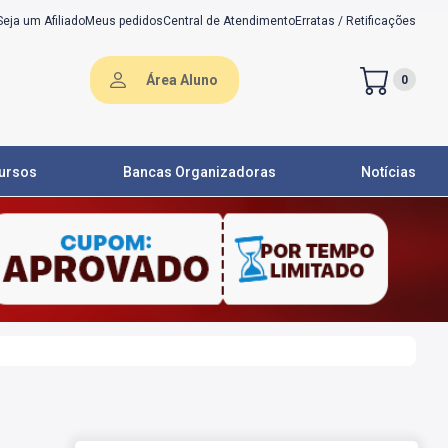
Seja um Afiliado
Meus pedidos
Central de Atendimento
Erratas / Retificações
Área Aluno
0
ursos
Bancas Organizadoras
Notícias