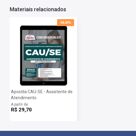
Inscrições:
De 22/10 a 05/12
Materiais relacionados
Salário:
R$ 1.947,87
Taxa de Inscrição:
R$ 62,00
38,00%
Provas:
16/01/2022
Organizadora:
Iades
Dúvidas Frequentes:
Posso imprimir a apostila digital?
Sim, basta você fazer o download e imprimir.
Quando poderei acessar minha apostila digital?
Assim que o pagamento for confirmado, você receberá um e-mail c
Importante: caso a apostila esteja em PRÉ-VENDA o arquivo somen
Apostila CAU-SE - Assistente de
Atendimento
A partir de
R$ 29,70