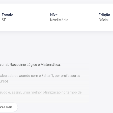
Estado
Nível
Edição
anceira
SE
Nível Médio
Oficial
cional, Raciocínio Lógico e Matemática.
laborada de acordo com o Edital 1, por professores
ursos.
nteúdo e, assim, uma melhor otimização no tempo de
Ver mais