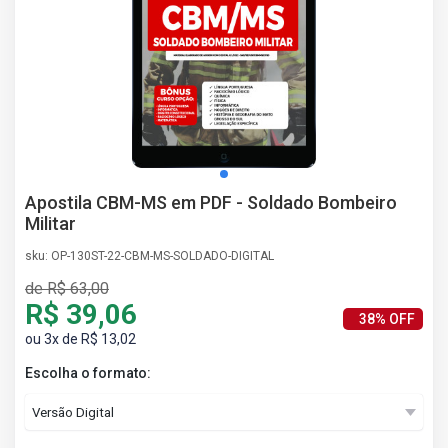
AS
NHO
AS
ÇÃO
EGA
L DE
IMENTO
CA DE
Apostila CBM-MS em PDF - Soldado Bombeiro
 E
Militar
UÇÕES
DOS
sku: OP-130ST-22-CBM-MS-SOLDADO-DIGITAL
IROS
de R$ 63,00
R$ 39,06
38% OFF
ou 3x de R$ 13,02
Escolha o formato: