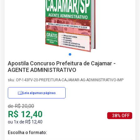
AS
NHO
AS
ÇÃO
EGA
L DE
IMENTO
CA DE
Apostila Concurso Prefeitura de Cajamar -
 E
AGENTE ADMINISTRATIVO
UÇÕES
DOS
sku: OP-143FV-20-PREFEITURA-CAJAMAR-AG-ADMINISTRATIVO-IMP
IROS
Leia algumas páginas
de R$ 20,00
R$ 12,40
38% OFF
ou 1x de R$ 12,40
Escolha o formato: