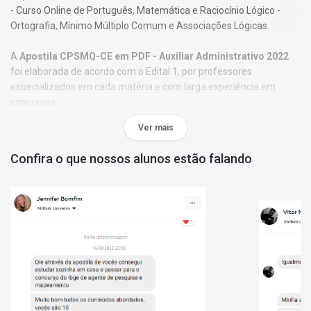
- Curso Online de Português, Matemática e Raciocínio Lógico -
Ortografia, Mínimo Múltiplo Comum e Associações Lógicas.
A
Apostila CPSMQ-CE em PDF - Auxiliar Administrativo 2022
foi elaborada de acordo com o Edital 1, por professores
especializados em cada matéria e com larga experiência em
concursos.
Ver mais
O conteúdo foi organizado, visando uma fácil assimilação do
conteúdo e, assim, uma melhor otimização no tempo de
Confira o que nossos alunos estão falando
aprendizagem.
Características:
- Material Digital em PDF;
- Possui exercícios de fixação gabaritados;
- Conteúdo completo, de acordo com o Edital 1;
- Estude pelo computador, tablet e smartphone;
- Arquivo em PDF liberado para impressão.
Matérias da Apostila: