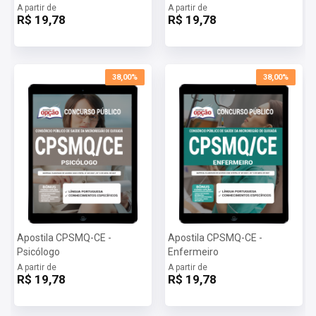
A partir de
A partir de
somente será liberado na data informada no site.
R$ 19,78
R$ 19,78
38,00%
38,00%
Apostila CPSMQ-CE -
Apostila CPSMQ-CE -
Psicólogo
Enfermeiro
A partir de
A partir de
R$ 19,78
R$ 19,78