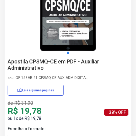
AS
NHO
AS
ÇÃO
EGA
L DE
IMENTO
CA DE
Apostila CPSMQ-CE em PDF - Auxiliar
 E
Administrativo
UÇÕES
DOS
sku: OP-153AB-21-CPSMQ-CE-AUX-ADM-DIGITAL
IROS
Leia algumas páginas
de R$ 31,90
R$ 19,78
38% OFF
ou 1x de R$ 19,78
Escolha o formato: