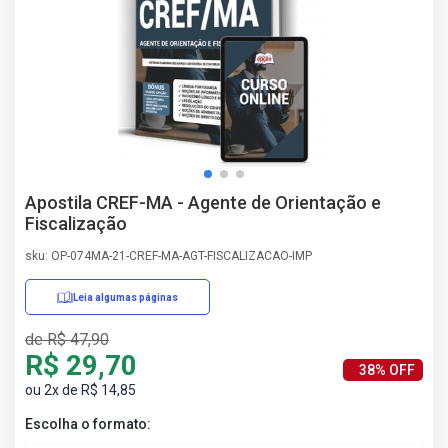
AS
NHO
AS
ÇÃO
EGA
L DE
IMENTO
CA DE
Apostila CREF-MA - Agente de Orientação e
 E
Fiscalização
UÇÕES
DOS
sku: OP-074MA-21-CREF-MA-AGT-FISCALIZACAO-IMP
IROS
Leia algumas páginas
de R$ 47,90
R$ 29,70
38% OFF
ou 2x de R$ 14,85
Escolha o formato: