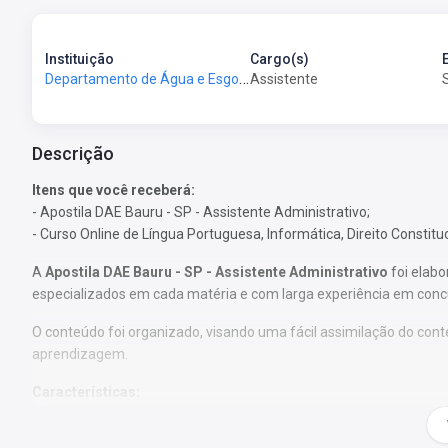
Instituição
Cargo(s)
Departamento de Água e Esgoto de Bauru - DAE Bauru-SP
Assistente
Descrição
Itens que você receberá:
- Apostila DAE Bauru - SP - Assistente Administrativo;
- Curso Online de Língua Portuguesa, Informática, Direito Constitu
A
Apostila DAE Bauru - SP - Assistente Administrativo
foi elabo
especializados em cada matéria e com larga experiência em conc
O conteúdo foi organizado, visando uma fácil assimilação do co
aprendizagem.
Características:
- Possui textos com exercícios ao final de disciplinas básicas e esp
- Conteúdo completo, de acordo com o Edital 01/2022;