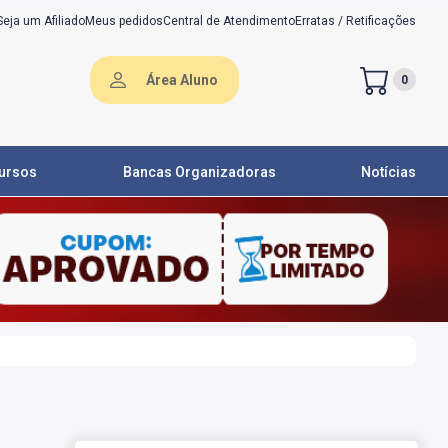
Seja um Afiliado
Meus pedidos
Central de Atendimento
Erratas / Retificações
Área Aluno
0
ursos
Bancas Organizadoras
Notícias