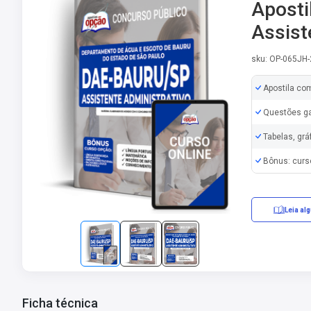
Aposti
Assist
sku: OP-065JH
Apostila co
Questões ga
Tabelas, grá
Bônus: curs
Leia al
Ficha técnica