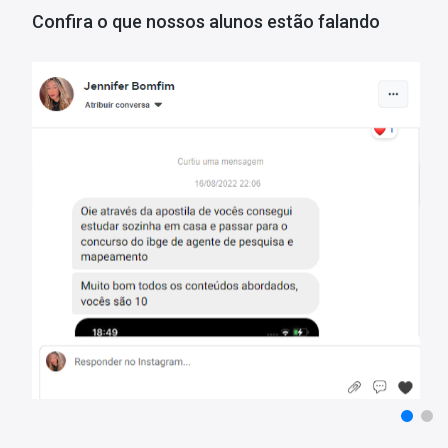
- Materiais digitais para reforçar a sua preparação;
Confira o que nossos alunos estão falando
- Apostila elaborada por professores especializados em concurso
Matérias da Apostila:
Língua Portuguesa
Matemática
Noções de Informática
Conhecimentos Específicos
Mais informações sobre o concurso DAE Bauru-SP 2022:
Vagas:
36 vagas
Inscrições:
De 08/06/a 07/07/2022
Salário:
De R$ 1.607,58 a R$ 5.021,28
Taxa de Inscrição:
De R$ 42,00 e R$ 110,00
Provas:
07/08/2022
Organizadora:
Vunesp