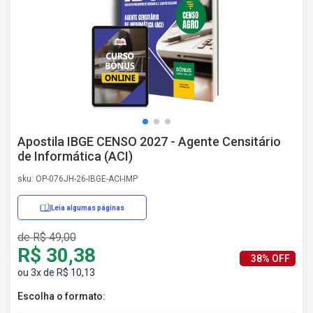
AS
NHO
AS
ÇÃO
EGA
L DE
IMENTO
CA DE
Apostila IBGE CENSO 2027 - Agente Censitário
 E
de Informática (ACI)
UÇÕES
DOS
sku: OP-076JH-26-IBGE-ACI-IMP
IROS
Leia algumas páginas
de R$ 49,00
R$ 30,38
38% OFF
ou 3x de R$ 10,13
Escolha o formato: