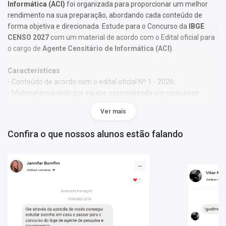
Informática (ACI)
foi organizada para proporcionar um melhor
rendimento na sua preparação, abordando cada conteúdo de
forma objetiva e direcionada. Estude para o Concurso da
IBGE
CENSO 2027
com um material de acordo com o Edital oficial para
o cargo de
Agente Censitário de Informática (ACI)
.
Características
- Conteúdo de acordo com o edital oficial Nº 1 - 2026;
- Material produzido por equipe especializada em concursos
públicos;
Ver mais
- Você receberá um bônus especial: Curso Online de disciplinas
básicas (Língua Portuguesa e Informática).
Confira o que nossos alunos estão falando
Obs.:
Este material não se limita à bibliografia oficial do edital. Os
temas são abordados conforme o referencial adotado pelos
autores, visando à clareza e à amplitude na preparação.
Matérias da Apostila:
Língua Portuguesa
Raciocínio Lógico Quantitativo
Noções de Informática