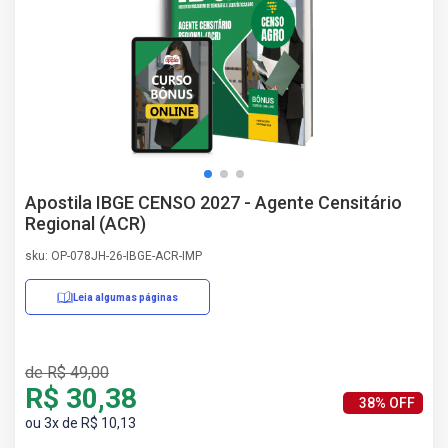
AS
NHO
AS
ÇÃO
EGA
L DE
IMENTO
CA DE
Apostila IBGE CENSO 2027 - Agente Censitário
 E
Regional (ACR)
UÇÕES
DOS
sku: OP-078JH-26-IBGE-ACR-IMP
IROS
Leia algumas páginas
Erratas/Retificações
de R$ 49,00
R$ 30,38
38% OFF
ou 3x de R$ 10,13