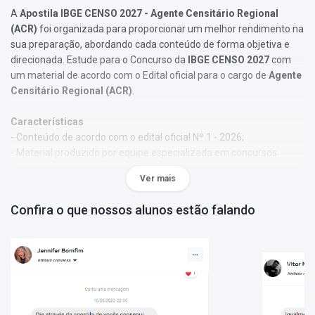
A
Apostila IBGE CENSO 2027 - Agente Censitário Regional
(ACR)
foi organizada para proporcionar um melhor rendimento na
sua preparação, abordando cada conteúdo de forma objetiva e
direcionada. Estude para o Concurso da
IBGE CENSO 2027
com
um material de acordo com o Edital oficial para o cargo de
Agente
Censitário Regional (ACR)
.
Características
- Conteúdo de acordo com o edital oficial Nº 1 - 2026;
- Material produzido por equipe especializada em concursos
públicos;
Ver mais
- Você receberá um bônus especial: Curso Online de disciplinas
básicas (Língua Portuguesa e Informática).
Confira o que nossos alunos estão falando
Obs.:
Este material não se limita à bibliografia oficial do edital. Os
temas são abordados conforme o referencial adotado pelos
autores, visando à clareza e à amplitude na preparação.
Matérias da Apostila:
Língua Portuguesa