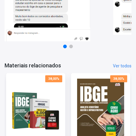
Raciocínio Lógico Quantitativo
Noções de Administração/Situações Gerenciais
Conhecimentos Técnicos
Informações Sobre o Concurso IBGE CENSO 2027:
Vagas: 948 Vagas
Inscrições: De 12/06/2026 a 01/07/2026
Salário: R$ 3.858,00
Taxa de Inscrição: R$ 53,00
Prova: 27/09/2026
Materiais relacionados
Ver todos
38,00%
38,00%