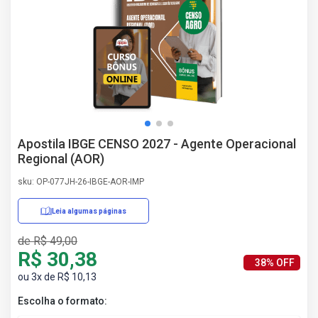
AS
NHO
AS
ÇÃO
EGA
L DE
IMENTO
CA DE
Apostila IBGE CENSO 2027 - Agente Operacional
 E
Regional (AOR)
UÇÕES
DOS
sku: OP-077JH-26-IBGE-AOR-IMP
IROS
Leia algumas páginas
de R$ 49,00
R$ 30,38
38% OFF
ou 3x de R$ 10,13
Escolha o formato: