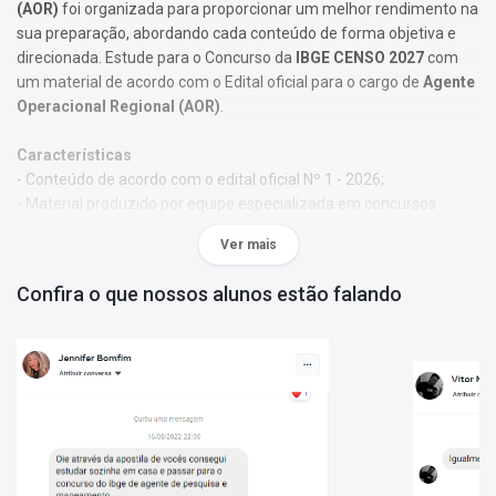
(AOR)
foi organizada para proporcionar um melhor rendimento na
sua preparação, abordando cada conteúdo de forma objetiva e
direcionada. Estude para o Concurso da
IBGE CENSO 2027
com
um material de acordo com o Edital oficial para o cargo de
Agente
Operacional Regional (AOR)
.
Características
- Conteúdo de acordo com o edital oficial Nº 1 - 2026;
- Material produzido por equipe especializada em concursos
públicos;
Ver mais
- Você receberá um bônus especial: Curso Online de disciplinas
básicas (Língua Portuguesa e Informática).
Confira o que nossos alunos estão falando
Obs.:
Este material não se limita à bibliografia oficial do edital. Os
temas são abordados conforme o referencial adotado pelos
autores, visando à clareza e à amplitude na preparação.
Matérias da Apostila:
Língua Portuguesa
Raciocínio Lógico Quantitativo
Noções de Administração/Situações Gerenciais