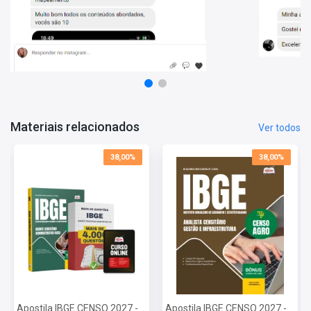
Noções Básicas de Informática
Informações Sobre o Concurso IBGE CENSO 2027:
Vagas: 948 Vagas
Inscrições: De 12/06/2026 a 01/07/2026
Salário: R$ 4.008,00
Taxa de Inscrição: R$ 53,00
Prova: 27/09/2026
Materiais relacionados
Ver todos
38,00%
38,00%
Apostila IBGE CENSO 2027 -
Apostila IBGE CENSO 2027 -