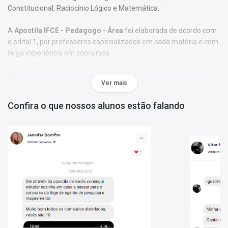
Constitucional, Raciocínio Lógico e Matemática.
A
Apostila IFCE - Pedagogo - Área
foi elaborada de acordo com
o edital 1, por professores especializados em cada matéria e com
larga experiência em concursos.
O conteúdo foi organizado, visando uma fácil assimilação do
Ver mais
conteúdo e, assim, uma melhor otimização no tempo de
aprendizagem.
Confira o que nossos alunos estão falando
Características:
- Material;
- Possui exercícios de fixação gabaritados ao final de cada
disciplina;
- Conteúdo completo, de acordo com o Edital 1;
- Materiais digitais para reforçar a sua preparação;
- Apostila elaborada por professores especializados em
concursos.
Matérias da Apostila: