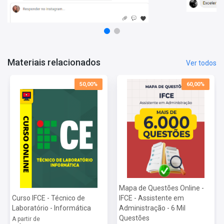
Língua Portuguesa
Legislação Específica
Conhecimentos Específicos
Mais informações sobre o concurso IFCE 2022:
Vagas:
49 vagas
Materiais relacionados
Ver todos
Inscrições:
De 08/09 a 07/10
Salário:
De R$ 1.945,07 a R$ 4.180,67
50,00%
60,00%
Taxa de Inscrição:
De R$ 80,00 a R$ 100,00
Provas:
11 e 12/12
Organizadora:
IDECAN
Mapa de Questões Online -
Curso IFCE - Técnico de
IFCE - Assistente em
Laboratório - Informática
Administração - 6 Mil
Questões
A partir de