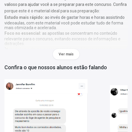
valioso para ajudar você a se preparar para este concurso. Confira
porque este é o material ideal para sua preparação:
Estudo mais rápido:
ao invés de gastar horas e horas assistindo
videoaulas, com este material você pode estudar tudo de forma
mais otimizada e acelerada.
Foco no essencial:
as apostilas se concentram no conteúdo
relevante para o concurso, evitando excesso de informações e
distrações.
Metodologia única:
nossa metodologia é única, contando com
Ver mais
diversos recursos de aprendizagem que irão acelerar seu
aprendizado, gráficos, tabelas e destaques do que é mais
importante e conteúdo direto ao ponto.
Confira o que nossos alunos estão falando
A
Apostila INMETRO - Instituto Nacional de Metrologia,
Qualidade e Tecnologia 2023 - Comum às Especialidades de
Analista Executivo em Metrologia e Qualidade
foi elaborada de
acordo com o edital 1/2023, por professores especializados em
cada matéria e com larga experiência em concursos.
O que você vai receber:
Apostila com todo o conteúdo teórico necessário para sua
preparação;
Questões gabaritadas de acordo com o perfil da sua prova;
Tabelas, gráficos e outros recursos visuais para facilitar seu
aprendizado;