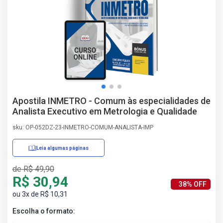
AS
NHO
AS
ÇÃO
EGA
L DE
IMENTO
CA DE
Apostila INMETRO - Comum às especialidades de
 E
Analista Executivo em Metrologia e Qualidade
UÇÕES
DOS
sku: OP-052DZ-23-INMETRO-COMUM-ANALISTA-IMP
IROS
Leia algumas páginas
de R$ 49,90
R$ 30,94
38% OFF
ou 3x de R$ 10,31
Escolha o formato: