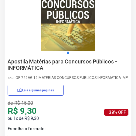
AS
NHO
AS
ÇÃO
EGA
L DE
IMENTO
CA DE
Apostila Matérias para Concursos Públicos -
 E
INFORMÁTICA
UÇÕES
DOS
sku: OP-729AG-19-MATERIAS-CONCURSOS-PUBLICOS-INFORMATICA-IMP
IROS
Leia algumas páginas
de R$ 15,00
R$ 9,30
38% OFF
ou 1x de R$ 9,30
Escolha o formato: