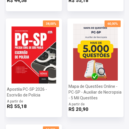
R$ 44,58
R$ 55,18
38,00%
60,00%
Mapa de Questões Online -
Apostila PC-SP 2026 -
PC-SP - Auxiliar de Necropsia
Escrivão de Polícia
- 5 Mil Questões
A partir de
A partir de
R$ 55,18
R$ 20,90