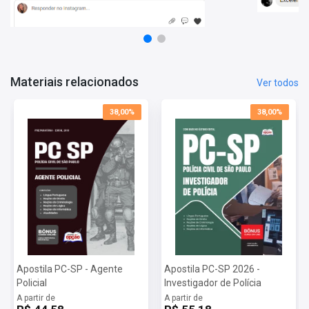
Criminologia
Lógica
Noções de Informática
Constituição Federal
Direitos Humanos
Legislação Penal
Materiais relacionados
Ver todos
Legislação Especial
Biologia
38,00%
38,00%
Língua Portuguesa
Noções de Medicina Legal
Noções de Criminalística
Apostila PC-SP - Agente
Apostila PC-SP 2026 -
Policial
Investigador de Polícia
A partir de
A partir de