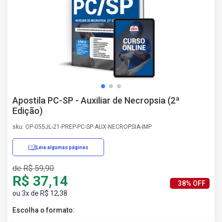
AS
NHO
AS
ÇÃO
EGA
L DE
IMENTO
CA DE
Apostila PC-SP - Auxiliar de Necropsia (2ª
 E
Edição)
UÇÕES
DOS
sku: OP-055JL-21-PREP-PC-SP-AUX-NECROPSIA-IMP
IROS
Leia algumas páginas
de R$ 59,90
R$ 37,14
38% OFF
ou 3x de R$ 12,38
Escolha o formato: