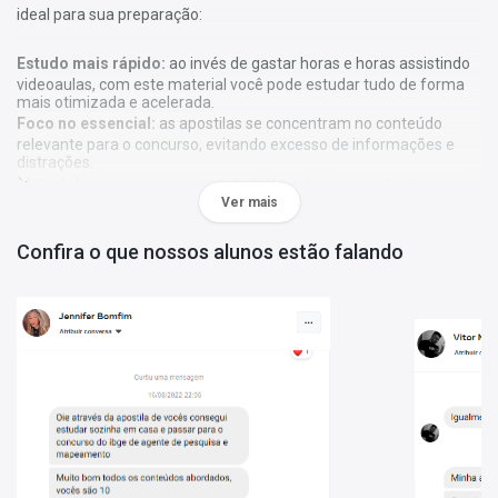
ideal para sua preparação:
Estudo mais rápido:
ao invés de gastar horas e horas assistindo
videoaulas, com este material você pode estudar tudo de forma
mais otimizada e acelerada.
Foco no essencial:
as apostilas se concentram no conteúdo
relevante para o concurso, evitando excesso de informações e
distrações.
Metodologia única:
nossa metodologia é única, contando com
Ver mais
diversos recursos de aprendizagem que irão acelerar seu
aprendizado, gráficos, tabelas e destaques do que é mais
importante e conteúdo direto ao ponto.
Confira o que nossos alunos estão falando
A
Apostila Polícia Militar de Alagoas 1 - 2026 - Oficial de
Estado-Maior
foi elaborada de acordo com o edital 1 - 2026, por
professores especializados em cada matéria e com larga
experiência em concursos.
Atenção:
As apostilas não seguem, obrigatoriamente, a
bibliografia indicada no edital. Os conteúdos são tratados com
base em referências teóricas amplas e na experiência dos
autores responsáveis pela elaboração do material.