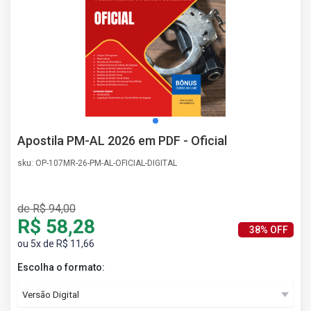
AS
NHO
AS
ÇÃO
EGA
L DE
IMENTO
CA DE
Apostila PM-AL 2026 em PDF - Oficial
 E
UÇÕES
sku: OP-107MR-26-PM-AL-OFICIAL-DIGITAL
DOS
IROS
Erratas/Retificações
de R$ 94,00
R$ 58,28
38% OFF
ou 5x de R$ 11,66
Escolha o formato: