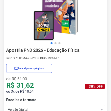
AS
NHO
AS
ÇÃO
EGA
L DE
IMENTO
CA DE
Apostila PND 2026 - Educação Física
 E
UÇÕES
sku: OP-180MA-26-PND-EDUC-FISC-IMP
DOS
IROS
Leia algumas páginas
de R$ 51,00
R$ 31,62
38% OFF
ou 3x de R$ 10,54
Escolha o formato: