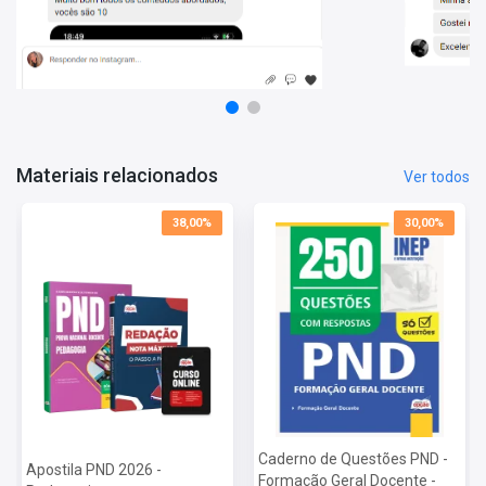
2026:
Vagas: Cadastro Reserva
Inscrições: De 22/06/2026 a 03/07/2026
Salário: R$ 0,00
Taxa de Inscrição: R$ 85,00
Prova: 20/09/2026
Materiais relacionados
Ver todos
38,00%
30,00%
Caderno de Questões PND -
Apostila PND 2026 -
Formação Geral Docente -