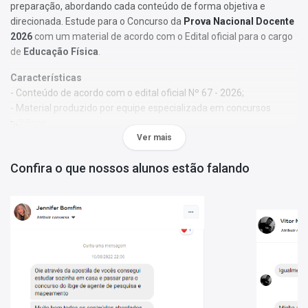
preparação, abordando cada conteúdo de forma objetiva e
direcionada. Estude para o Concurso da
Prova Nacional Docente
2026
com um material de acordo com o Edital oficial para o cargo
de
Educação Física
.
Características
- Conteúdo de acordo com o edital oficial Nº 67 - 2026;
- Material produzido por equipe especializada em concursos
públicos;
- Você receberá um bônus especial: Curso Online de disciplinas
Ver mais
básicas (Língua Portuguesa e Informática).
Confira o que nossos alunos estão falando
Obs.:
Este material não se limita à bibliografia oficial do edital. Os
temas são abordados conforme o referencial adotado pelos
autores, visando à clareza e à amplitude na preparação.
Matérias da Apostila:
Formação Geral Docente
Conhecimentos Específicos
Informações Sobre o Concurso Prova Nacional Docente -