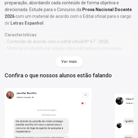
preparação, abordando cada conteúdo de forma objetiva e
direcionada. Estude para o Concurso da
Prova Nacional Docente
2026
com um material de acordo com o Edital oficial para o cargo
de
Letras Espanhol
.
Características
- Conteúdo de acordo com o edital oficial Nº 67 - 2026;
- Material produzido por equipe especializada em concursos
públicos;
- Você receberá um bônus especial: Curso Online de disciplinas
Ver mais
básicas (Língua Portuguesa e Informática).
Confira o que nossos alunos estão falando
Obs.:
Este material não se limita à bibliografia oficial do edital. Os
temas são abordados conforme o referencial adotado pelos
autores, visando à clareza e à amplitude na preparação.
Matérias da Apostila:
Formação Geral Docente
Conhecimentos Específicos
Informações Sobre o Concurso Prova Nacional Docente -