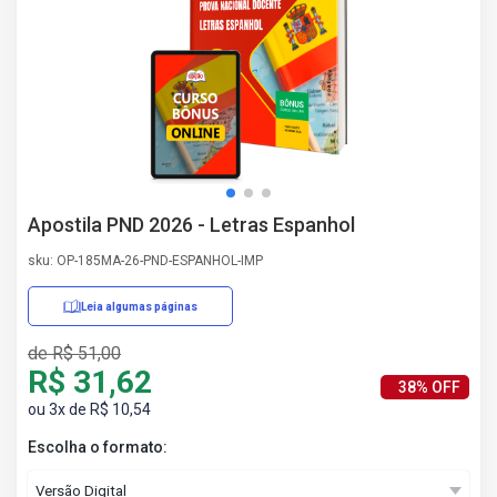
AS
NHO
AS
ÇÃO
EGA
L DE
IMENTO
CA DE
Apostila PND 2026 - Letras Espanhol
 E
UÇÕES
sku: OP-185MA-26-PND-ESPANHOL-IMP
DOS
IROS
Leia algumas páginas
de R$ 51,00
R$ 31,62
38% OFF
ou 3x de R$ 10,54
Escolha o formato: