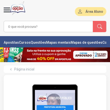
Área Aluno
LAS
Apostilas
Cursos
Questões
Mapas mentais
Mapas de questões
Con
ÕES
L
Página inicial
DE
ÕES
RSOS
S
IZADORAS