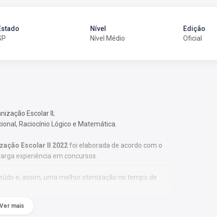
Estado
Nível
Edição
SP
Nível Médio
Oficial
nização Escolar II;
cional, Raciocínio Lógico e Matemática.
ização Escolar II 2022
foi elaborada de acordo com o
larga experiência em concursos.
nteúdo e, assim, uma melhor otimização no tempo de
Ver mais