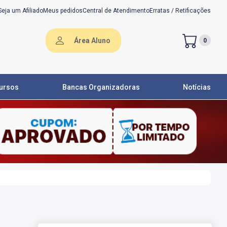
Seja um Afiliado
Meus pedidos
Central de Atendimento
Erratas / Retificações
Área Aluno
0
ursos
Bancas Organizadoras
Notícias