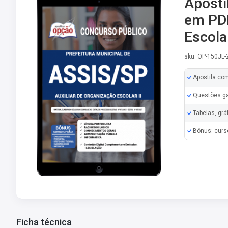
Aposti
em PDF
Escolar
sku: OP-150JL
Apostila co
Questões ga
Tabelas, grá
Bônus: curs
Erratas/Retifi
Ficha técnica