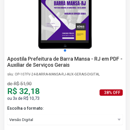
AS
NHO
AS
ÇÃO
EGA
L DE
IMENTO
CA DE
Apostila Prefeitura de Barra Mansa - RJ em PDF -
 E
Auxiliar de Serviços Gerais
UÇÕES
DOS
sku: OP-107FV-24-BARRA-MANSA-RJ-AUX-GERAIS-DIGITAL
IROS
de R$ 51,90
R$ 32,18
38% OFF
ou 3x de R$ 10,73
Escolha o formato: