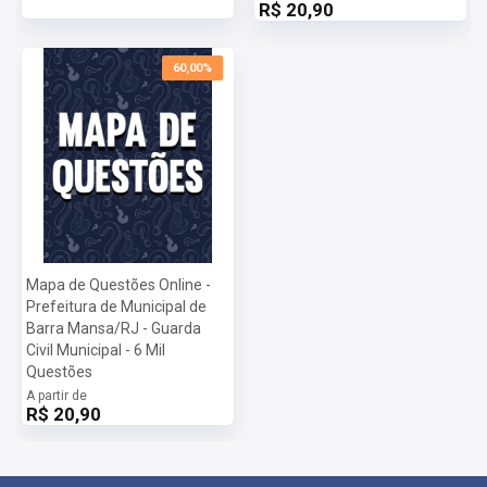
Mansa - RJ 2024:
R$ 20,90
Vagas:
202 vagas
Inscrições:
De 26/02/2024 a 27/03/2024
60,00%
Salário:
R$ 1.320,00
Taxa de Inscrição:
R$ 55,00
Provas:
28/04/2024
Organizadora:
Instituto Nosso Rumo
Mapa de Questões Online -
Prefeitura de Municipal de
Barra Mansa/RJ - Guarda
Civil Municipal - 6 Mil
Questões
A partir de
R$ 20,90