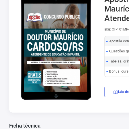
Mauríc
Atende
sku: OP-101MR
Apostila co
Questões ga
Tabelas, grá
Bônus: curs
Leia al
Ficha técnica