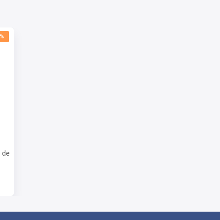
0%
om as informações para baixar a apostila digital.
te será liberado na data informada no site.
 de