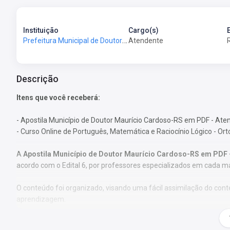
Instituição
Cargo(s)
Prefeitura Municipal de Doutor Maurício Cardoso-RS - Prefeitura de Doutor Maurício Cardoso - RS
Atendente
Descrição
Itens que você receberá:
- Apostila Município de Doutor Maurício Cardoso-RS em PDF - Aten
- Curso Online de Português, Matemática e Raciocínio Lógico - Or
A
Apostila Município de Doutor Maurício Cardoso-RS em PDF -
acordo com o Edital 6, por professores especializados em cada m
O conteúdo foi organizado, visando uma fácil assimilação do co
aprendizagem.
Características: