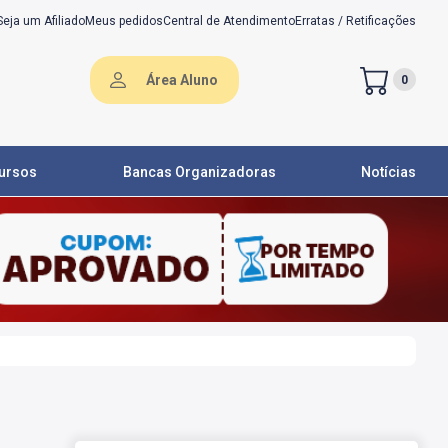
Seja um Afiliado
Meus pedidos
Central de Atendimento
Erratas / Retificações
Área Aluno
0
ursos
Bancas Organizadoras
Notícias