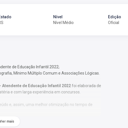
Estado
Nível
Edição
RS
Nível Médio
Oficial
dente de Educação Infantil 2022;
tografia, Mínimo Múltiplo Comum e Associações Lógicas.
 Atendente de Educação Infantil 2022
foi elaborada de
atéria e com larga experiência em concursos.
nteúdo e, assim, uma melhor otimização no tempo de
Ver mais