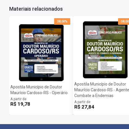
Materiais relacionados
Dúvidas Frequentes:
Posso imprimir a apostila digital?
38,00%
38,0
Sim, basta você fazer o download e imprimir.
Quando poderei acessar minha apostila digital?
Assim que o pagamento for confirmado, você receberá um e-mail c
Importante: caso a apostila esteja em PRÉ-VENDA o arquivo somen
Apostila Município de Doutor
Apostila Município de Doutor
Maurício Cardoso-RS - Agente
Maurício Cardoso-RS - Operário
Combate a Endemias
A partir de
A partir de
R$ 19,78
R$ 27,84