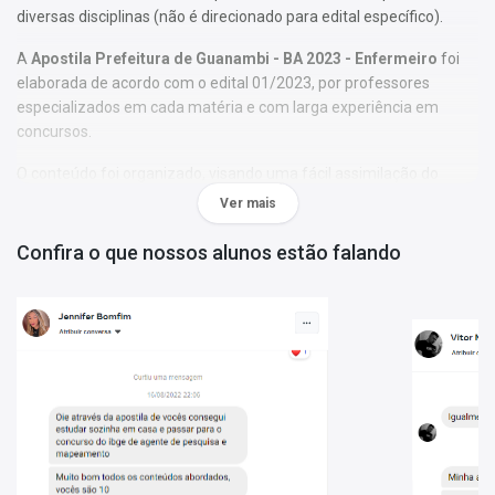
diversas disciplinas (não é direcionado para edital específico).
A
Apostila Prefeitura de Guanambi - BA 2023 - Enfermeiro
foi
elaborada de acordo com o edital 01/2023, por professores
especializados em cada matéria e com larga experiência em
concursos.
O conteúdo foi organizado, visando uma fácil assimilação do
conteúdo e, assim, uma melhor otimização no tempo de
Ver mais
aprendizagem.
Confira o que nossos alunos estão falando
Características:
- Conteúdo completo, de acordo com o Edital 01/2023;
- Materiais digitais para reforçar a sua preparação;
- Apostila elaborada por professores especializados em
concursos.
Matérias da Apostila:
Português
Legislação do SUS
Conhecimentos Específicos