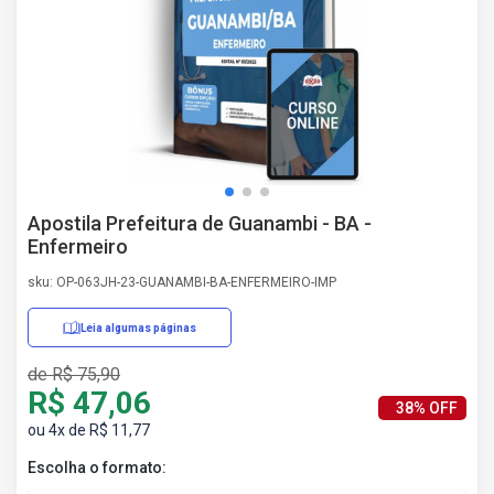
AS
NHO
AS
ÇÃO
EGA
L DE
IMENTO
CA DE
Apostila Prefeitura de Guanambi - BA -
 E
Enfermeiro
UÇÕES
DOS
sku: OP-063JH-23-GUANAMBI-BA-ENFERMEIRO-IMP
IROS
Leia algumas páginas
de R$ 75,90
R$ 47,06
38% OFF
ou 4x de R$ 11,77
Escolha o formato: